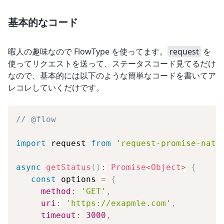
基本的なコード
暇人の趣味なので FlowType を使ってます。
request
を
使ってリクエストを送って、ステータスコード見てるだけ
なので、基本的には以下のような簡単なコードを書いてア
レコレしていくだけです。
// @flow
import
request
from
'request-promise-nati
async
getStatus
(
)
:
Promise
<
Object
>
{
const
 options 
=
{
method
:
'GET'
,
uri
:
'https://exapmle.com'
,
timeout
:
3000
,