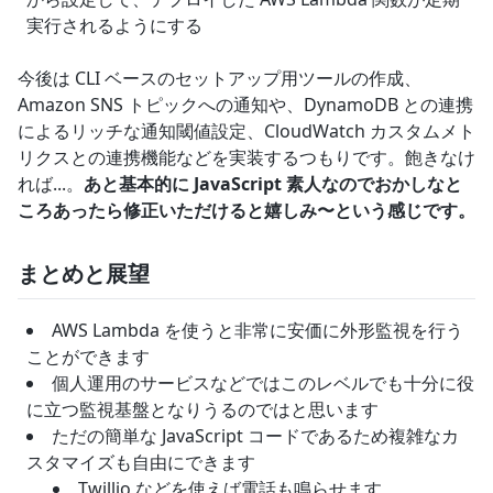
実行されるようにする
今後は CLI ベースのセットアップ用ツールの作成、
Amazon SNS トピックへの通知や、DynamoDB との連携
によるリッチな通知閾値設定、CloudWatch カスタムメト
リクスとの連携機能などを実装するつもりです。飽きなけ
れば...。
あと基本的に JavaScript 素人なのでおかしなと
ころあったら修正いただけると嬉しみ〜という感じです。
まとめと展望
AWS Lambda を使うと非常に安価に外形監視を行う
ことができます
個人運用のサービスなどではこのレベルでも十分に役
に立つ監視基盤となりうるのではと思います
ただの簡単な JavaScript コードであるため複雑なカ
スタマイズも自由にできます
Twillio などを使えば電話も鳴らせます