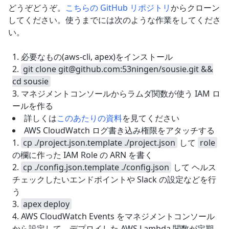
どうぞどうぞ。
こちらの GitHub リポジトリ
からクローン
してください。使うまでには次のような作業をしてくださ
い。
必要なもの(aws-cli, apex)をインストール
git clone git@github.com:53ningen/sousie.git &&
cd sousie
マネジメントコンソールからラムダ関数が使う IAM ロ
ールを作る
詳しくは
このあたりの資料
を見てください
AWS CloudWatch ログ書き込み権限をアタッチする
cp ./project.json.template ./project.json
して
role
の欄に作った IAM Role の ARN を書く
cp ./config.json.template ./config.json
して ヘルス
チェックしたいエンドポイントや Slack の設定などを行
う
apex deploy
AWS CloudWatch Events をマネジメントコンソール
から設定して、デプロイした AWS Lambda 関数が定期