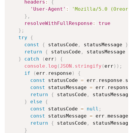
headers
:
{
'User-Agent'
:
'Mozilla/5.0 (Oreore
}
,
resolveWithFullResponse
:
true
}
;
try
{
const
{
 statusCode
,
 statusMessage 
}
return
{
 statusCode
,
 statusMessage 
}
}
catch
(
err
)
{
console
.
log
(
JSON
.
stringify
(
err
)
)
;
if
(
err
.
response
)
{
const
 statusCode 
=
 err
.
response
.
st
const
 statusMessage 
=
 err
.
response
return
{
 statusCode
,
 statusMessage
}
else
{
const
 statusCode 
=
null
;
const
 statusMessage 
=
 err
.
message
;
return
{
 statusCode
,
 statusMessage
}