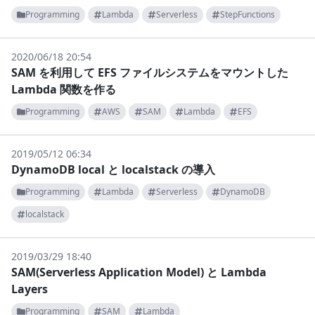
Programming
Lambda
Serverless
StepFunctions
2020/06/18 20:54
SAM を利用して EFS ファイルシステムをマウントした
Lambda 関数を作る
Programming
AWS
SAM
Lambda
EFS
2019/05/12 06:34
DynamoDB local と localstack の導入
Programming
Lambda
Serverless
DynamoDB
localstack
2019/03/29 18:40
SAM(Serverless Application Model) と Lambda
Layers
Programming
SAM
Lambda