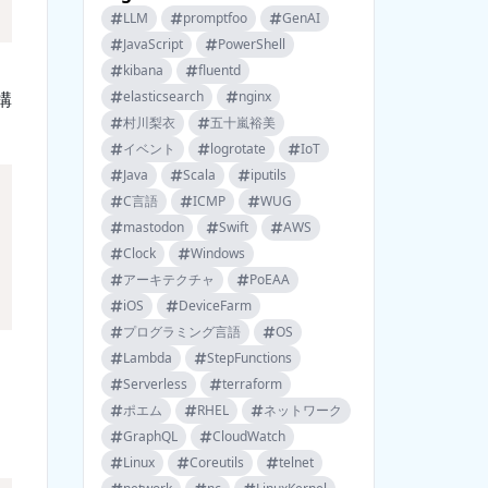
LLM
promptfoo
GenAI
JavaScript
PowerShell
kibana
fluentd
構
elasticsearch
nginx
村川梨衣
五十嵐裕美
イベント
logrotate
IoT
Java
Scala
iputils
C言語
ICMP
WUG
mastodon
Swift
AWS
Clock
Windows
アーキテクチャ
PoEAA
iOS
DeviceFarm
プログラミング言語
OS
Lambda
StepFunctions
Serverless
terraform
ポエム
RHEL
ネットワーク
GraphQL
CloudWatch
Linux
Coreutils
telnet