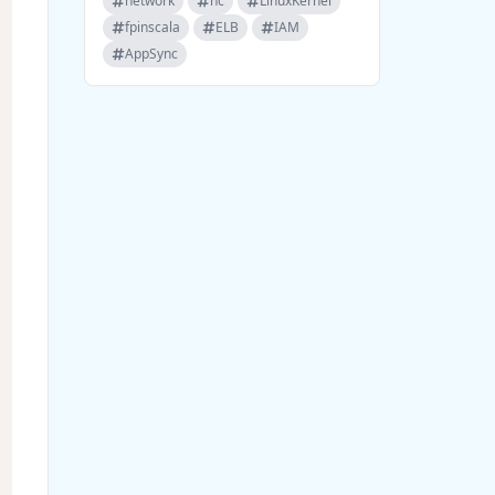
network
nc
LinuxKernel
fpinscala
ELB
IAM
AppSync