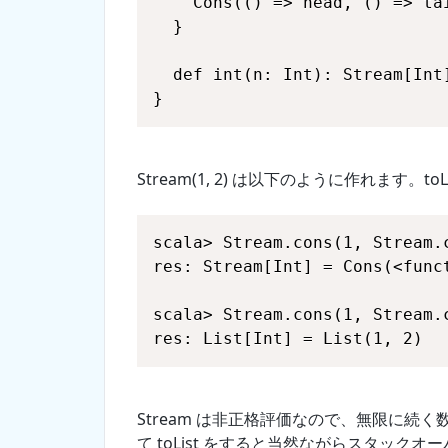
}
Stream(1, 2) は以下のように作れます。t
res: List[Int] = List(1, 2)
Stream は非正格評価なので、無限に続
て toList をすると当然ながらスタック