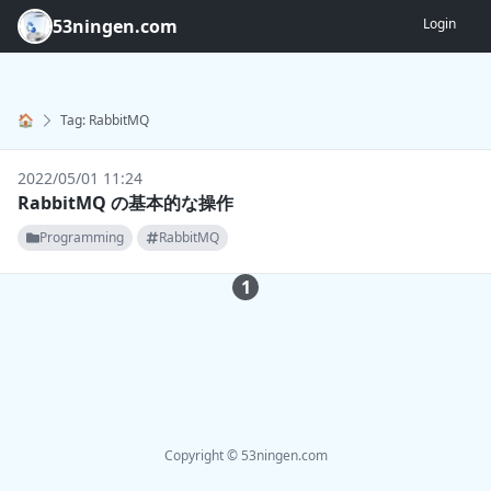
53ningen.com
Login
🏠
Tag: RabbitMQ
2022/05/01 11:24
RabbitMQ の基本的な操作
Programming
RabbitMQ
1
Copyright © 53ningen.com